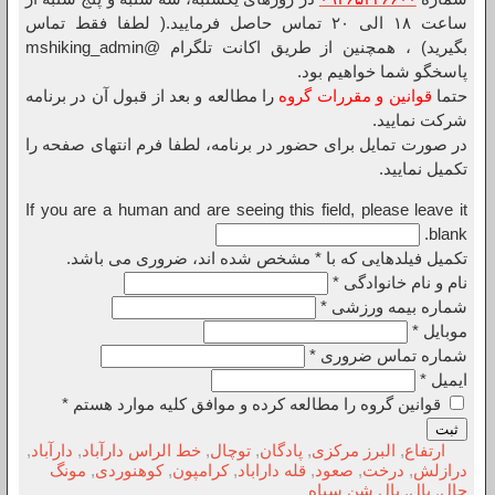
ساعت ۱۸ الی ۲۰ تماس حاصل فرمایید.( لطفا فقط تماس
بگیرید) ، همچنین از طریق اکانت تلگرام @mshiking_admin
پاسخگو شما خواهیم بود.
حتما
قوانین و مقررات گروه
را مطالعه و بعد از قبول آن در برنامه
شرکت نمایید.
در صورت تمایل برای حضور در برنامه، لطفا فرم انتهای صفحه را
تکمیل نمایید.
If you are a human and are seeing this field, please leave it
blank.
تکمیل فیلدهایی که با * مشخص شده اند، ضروری می باشد.
نام و نام خانوادگی
*
شماره بیمه ورزشی
*
موبایل
*
شماره تماس ضروری
*
ایمیل
*
قوانین گروه را مطالعه کرده و موافق کلیه موارد هستم
*
ارتفاع
,
البرز مرکزی
,
پادگان
,
توچال
,
خط الراس دارآباد
,
دارآباد
,
درازلش
,
درخت
,
صعود
,
قله داراباد
,
کرامپون
,
کوهنوردی
,
مونگ
چال
,
یال
,
یال شن سیاه