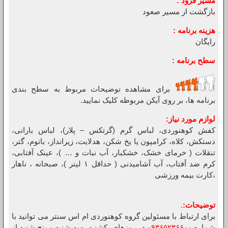
مسیر فرود :
بازگشت از مسیر صعود
هزینه برنامه :
رایگان
سطح برنامه :
برای مشاهده توضیحات مربوط به سطح بندی
برنامه ها، بر روی آیکن مربوطه کلیک نمایید.
لوازم مورد نیاز:
کفش کوهنوردی، لباس گرم (گرتکس – پلار)، لباس بارانی،
دستکش، کلاه، کرامپون یا یخ شکن، هدلایت، زیرانداز، باتوم، گتر،
تنقلات ( خرمای خشک، خشکبار، آب نبات و … )، عینک آفتابی،
کرم ضد آفتاب، آب آشامیدنی ( حداقل ۱ لیتر )، صبحانه ، ناهار
،کارت بیمه ورزشی
توضیحات
:
.
برای ارتباط با مسئولین گروه کوهنوردی ام اس سنتر می توانید با
شماره
۰۹۳۶۵۲۳۶۶۰۰
در روزهای یکشنبه، سه شنبه و پنج شنبه از