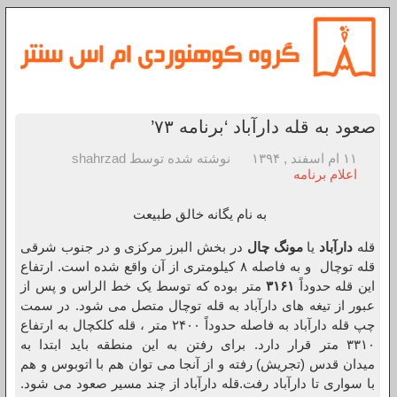
صعود به قله دارآباد ‘برنامه ۷۳’
۱۱ ام اسفند , ۱۳۹۴
نوشته شده توسط shahrzad
اعلام برنامه
به نام یگانه خالق طبیعت
قله
دارآباد
یا
مونگ چال
در بخش البرز مرکزی و در جنوب شرقی
قله توچال و به فاصله ۸ کیلومتری از آن واقع شده است. ارتفاع
این قله حدوداً
۳۱۶۱
متر بوده که توسط یک خط الراس و پس از
عبور از تیغه های دارآباد به قله توچال متصل می شود. در سمت
چپ قله دارآباد به فاصله حدوداً ۲۴۰۰ متر ، قله کلکچال به ارتفاع
۳۳۱۰ متر قرار دارد. برای رفتن به این منطقه باید ابتدا به
میدان قدس (تجریش) رفته و از آنجا می توان هم با اتوبوس و هم
با سواری تا دارآباد رفت.قله دارآباد از چند مسیر صعود می شود.