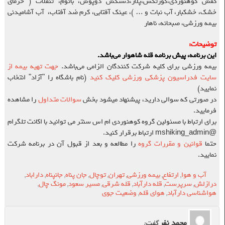
کفش کوهنوردی،گورتکس،پلار،دستکش دوپوش، باتوم، تنقلات ( خرمای
خشک، خشکبار، آب نبات و … )، عینک آفتابی، کرم ضد آفتاب، آب آشامیدنی
بیمه ورزشی، صبحانه، ناهار
توضیحات
:
این برنامه، پیش برنامه قله شاهوار می‌باشد.
بیمه ورزشی برای کلیه شرکت کنندگان الزامی می‌باشد.
جهت تهیه بیمه از
سایت فدراسیون پزشکی ورزشی کلیک کنید
(نام باشگاه را "آزاد" انتخاب
نمایید)
در صورتی که سوالی دارید، پیشنهاد میشود بخش
سوالات متداول
را مشاهده
فرمایید.
برای ارتباط با مسئولین گروه کوهنوردی ام اس سنتر می توانید با اکانت تلگرام
@mshiking_admin ارتباط برقرار کنید.
حتما
قوانین و مقررات گروه
را مطالعه و بعد از قبول آن در برنامه شرکت
نمایید.
آب و هوا
,
ارتفاع
,
بیمه ورزشی
,
تهران
,
توچال
,
جان پناه
,
جانپناه
,
داراباد
,
درازلش
,
سرپرست
,
قله دارآباد
,
قله شرقی
,
مسیر سعود
,
مونگ چال
,
هواشناسی دارآباد
,
هوای قله
,
وضعیت جوی
محمد نفر
گفت: