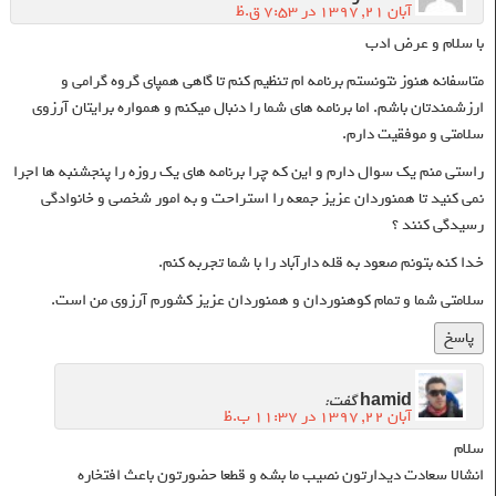
آبان ۲۱, ۱۳۹۷ در ۷:۵۳ ق.ظ
با سلام و عرض ادب
متاسفانه هنوز نتونستم برنامه ام تنظیم‌ کنم تا گاهی همپای گروه گرامی و
ارزشمندتان باشم. اما برنامه های شما را دنبال میکنم و همواره برایتان آرزوی
سلامتی و موفقیت دارم.
راستی منم‌ یک سوال دارم و این که چرا برنامه های یک روزه را پنجشنبه ها اجرا
نمی کنید تا همنوردان عزیز جمعه را استراحت و به امور شخصی و خانوادگی
رسیدگی کنند ؟
خدا کنه بتونم صعود به قله دارآباد را با شما تجربه کنم.
سلامتی شما و تمام کوهنوردان و همنوردان عزیز کشورم آرزوی من است.
پاسخ
hamid
گفت:
آبان ۲۲, ۱۳۹۷ در ۱۱:۳۷ ب.ظ
سلام
انشالا سعادت دیدارتون نصیب ما بشه و قطعا حضورتون باعث افتخاره