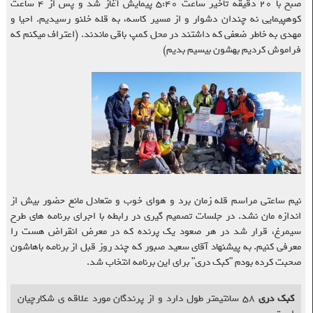
صبح با ۲۰ دقیقه تاخیر ساعت ۵:۴۰ پیمایش آغاز شد و پس از ۴ ساعت
کوهپیمایی نه چندان دشوار و از مسیر کاسه، به قله خلنو رسیدیم. احیا و
مهدی به خاطر ضعفی که داشتند در محل کمپ باقی ماندند. (اعتراف میکنم که
فراموش کردیم بهشون بیسیم بدیم)
نیم ساعتی مراسم قله زمان برد و هوای خوب و متعادل مانع حضور بیش از
اندازه مان نشد. در جلسات تصمیم گیری در رابطه با اجرای برنامه های طرح
سیمرغ، قرار شد در هر صعود یک پرنده که در معرض انقراض هست را
معرفی کنیم. به پیشنهاد آقای سعید صبور که چند روز قبل از برنامه باهاشون
صحبت کرده بودم "کبک دری" برای این برنامه انتخاب شد.
کبک دری
۵۸ سانتیمتر طول دارد و از پرندگان مورد علاقه ی شکارچیان