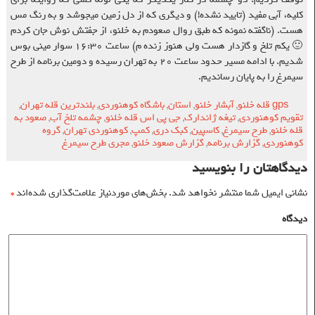
کلیه، آبی مفید (تایید نشده!) و دیگری که از دل زمین میجوشد و به رنگ مس
هست. (ناگفته نمونه که طبق روال صعودم به خلنو، از جفتش نوش جان کردم
🙂 یکم تلخ و گازدار هست ولی هنوز زنده م) ساعت ۱۶:۳۰ سوار مینی بوس
شدیم. با ادامه مسیر حدود ساعت ۲۰ به تهران رسیده و دومین برنامه از طرح
سیمرغ را به پایان رساندیم.
gps قله خلنو
,
آبشار خلنو
,
استان
,
باشگاه کوهنوردی
,
بلندترین قله تهران
,
تقویم کوهنوردی
,
تیغه ژاندارک
,
جی پی اس قله خلنو
,
چشمه تلخ آب
,
صعود به
قله خلنو
,
طرح سیمرغ
,
کاسپین
,
کبک دری
,
کمپ
,
کوهنوردی تهران
,
گروه
کوهنوردی
,
گزارش برنامه
,
گزارش صعود خلنو
,
مجری طرح سیمرغ
دیدگاهتان را بنویسید
نشانی ایمیل شما منتشر نخواهد شد.
بخش‌های موردنیاز علامت‌گذاری شده‌اند
*
دیدگاه