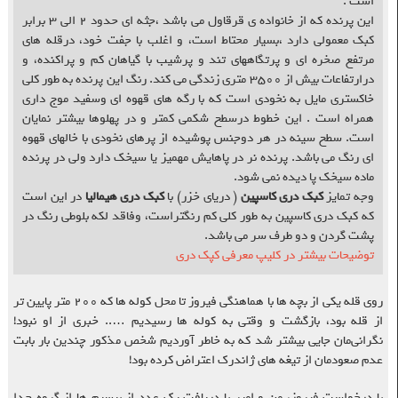
است .
این پرنده که از خانواده ی قرقاول می باشد ،جثه ای حدود ۲ الی ۳ برابر
کبک معمولی دارد ،بسیار محتاط است، و اغلب با جفت خود، درقله های
مرتفع صخره ای و پرتگاههای تند و پرشیب با گیاهان کم و پراکنده، و
درارتفاعات بیش از ۳۵۰۰ متری زندگی می کند. رنگ این پرنده به طور کلی
خاکستری مایل به نخودی است که با رگه های قهوه ای وسفید موج داری
همراه است . این خطوط درسطح شکمی کمتر و در پهلوها بیشتر نمایان
است. سطح سینه در هر دوجنس پوشیده از پرهای نخودی با خالهای قهوه
ای رنگ می باشد. پرنده نر در پاهایش مهمیز یا سیخک دارد ولی در پرنده
ماده سیخک پا دیده نمی شود.
وجه تمایز
کبک دری کاسپین
( دریای خزر) با
کبک دری هیمالیا
در این است
که کبک دری کاسپین به طور کلی کم رنگتراست، وفاقد لکه بلوطی رنگ در
پشت گردن و دو طرف سر می باشد.
توضیحات بیشتر در کلیپ معرفی کپک دری
روی قله یکی از بچه ها با هماهنگی فیروز تا محل کوله ها که ۲۰۰ متر پایین تر
از قله بود، بازگشت و وقتی به کوله ها رسیدیم ….. خبری از او نبود!
نگرانی‌مان جایی بیشتر شد که به خاطر آوردیم شخص مذکور چندین بار بابت
عدم صعودمان از تیغه های ژاندرک اعتراض کرده بود!
با درخواست فیروز، من و امیر با دریافت یک عدد از بیسیم ها از گروه جدا