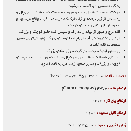
به گردنه مسیر دو قسمت میشود
حرکت به سمت شمال‌غرب و فرود به سمت کف دشت اسبی‌چال و
رد شدن از زیر تیغه‌های ژاندارک که در سمت غرب واقع می‌شود و
صعود از یال منتهی به خلنو کوچک.
قله برج و عبور از تیغه ژاندارک و سپس قله خلنو کوچک و بزرگ.
دره وارنگه‌رود،دو آب،دریاچه خلنو،خلنو بزرگ. (طولانی‌ترین مسیر
صعود به قله خلنو).
روستای آبنیک،جانستون،گردنه وزوا،خلنو بزرگ.
روستای شمشک،خط‌الرأس سرکچال‌ها، گردنه ورزاب،قله برج،خلنو
کوچک و بزرگ. (مسیر صعود زمستانی به قله خلنو).
مختصات قله :
N36° 03.874' E51° 33.120'
ارتفاع قله :
۴۳۷۳ (Garmin map64s)
ارتفاع پای کار :
۲۴۶۴
ارتفاع قابل صعود :
۱۹۰۹
زمان تقریبی صعود :
بین ۵ تا ۷ ساعت