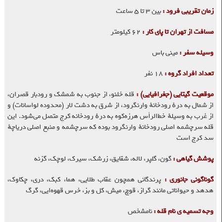
زمان تقریبی فرود :
بین ۳ تا ۵ ساعت
مسافت از تهران تا پای کار :
۶۲ کیلومتر
وسیله سفر :
مینی باس
تعداد افراد گروه :
۱۸ نفر
موقعیت گیتایی (جغرافیایی) :
قله خلنو، از جنوب به شمشک و رودبار قصران،
از شمال به درهٔ رودخانهٔ وارنگرود، از شرق به دشت لار (محدوده لواسانات) و
از غرب به وسیلهٔ خط‌الرأس هرزه‌کوه به درهٔ رودخانه کرج متصل می‌شود. این
قله سرچشمه اصلی رودخانهٔ وارنگرود بوده که سرچشمه و منبع اصلی دریاچهٔ
سد کرج است
پوشش گیاهی :
گون، گلپر، لاله، شقایق، زرشک، سیرک، لوچک، گزنه
گوناگونی جانوری :
پرندگانی همچون عقاب طلایی، هما، کبک، دری، چکاوک،
هدهد و حیواناتی مانند گراز، قوچ، میش، کل و بز، خرس قهوه‌ایی، گرگ
وجه تسمیه ی نام قله :
نامشخص