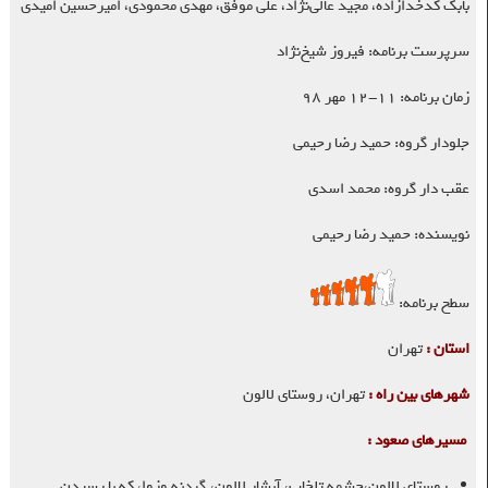
بابک کدخدازاده، مجید عالی‌نژاد، علی موفق، مهدی محمودی، امیرحسین امیدی
سرپرست برنامه: فیروز شیخ‌نژاد
زمان برنامه: ۱۱-۱۲ مهر ۹۸
جلودار گروه: حمید رضا رحیمی
عقب دار گروه: محمد اسدی
نویسنده: حمید رضا رحیمی
سطح برنامه:
استان :
تهران
شهرهای بین راه :
تهران، روستای لالون
مسیرهای صعود :
روستای لالون،چشمه تلخاب، آبشار لالون، گردنه وزوا، که با رسیدن