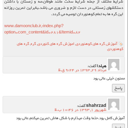
شرایط مختلف از جمله شرایط سخت مانند طوفان،مه و زمستان با داشتن
دستکشهای زمستانی در دست لازم و ضروری می باشد.بنابراین تمرین روزانه
این گره ها به تمام کوهنوردان توصیه می گردد.
www.damoonclub.ir/index.php?
option=com_content&id=281&Itemid=82
آموزش گره های کوهنوردی
,
اموزش گره های کنوردی
,
گره
,
گره های
کوهنوردی
هیلدا
گفت:
مرداد ۲۹, ۱۳۹۳ در ۹:۲۴ ق.ظ
ممنون خیلی عالی بود
پاسخ
shahrzad
گفت:
شهریور ۱, ۱۳۹۳ در ۱۰:۴۶ ب.ظ
آموزش کامل بود.حتما وقت میذارم با شکل هاش تمرین میکنم.عالی بود
پاسخ