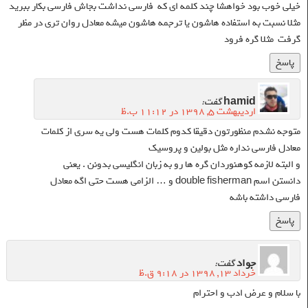
خیلی خوب بود خواهشا چند کلمه ای که فارسی نداشت بجاش فارسی بکار ببرید
مثلا نسبت به استفاده هاشون یا ترجمه هاشون میشه معادل روان تری در مظر
گرفت مثلا گره فرود
پاسخ
hamid
گفت:
اردیبهشت ۵, ۱۳۹۸ در ۱۱:۱۲ ب.ظ
متوجه نشدم منظورتون دقیقا کدوم کلمات هست ولی یه سری از کلمات
معادل فارسی نداره مثل بولین و پروسیک
و البته لازمه کوهنوردان گره ها رو به زبان انگلیسی بدونن . یعنی
دانستن اسم double fisherman و … الزامی هست حتی اگه معادل
فارسی داشته باشه
پاسخ
جواد
گفت:
خرداد ۱۳, ۱۳۹۸ در ۹:۱۸ ق.ظ
با سلام و عرض ادب و احترام