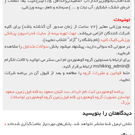
ضدآفتاب،باتوم،زیرانداز،آب آشامیدنی(حداقل ۱/۵لیتر)،کیت بقا، تنقلات (
خرمای خشک، خشکبار، آب نبات و … )،صبحانه و ناهار، بیمه ورزشی،
توضیحات
:
بیمه ورزشی معتبر (۷۲ ساعت از زمان صدور آن گذشته باشد) برای کلیه
شرکت کنندگان الزامی می‌باشد.
جهت تهیه بیمه از سایت فدراسیون پزشکی
ورزشی کلیک کنید
(نام باشگاه را "آزاد" انتخاب نمایید).
در صورتی که سوالی دارید، پیشنهاد میشود بخش
سوالات متداول
را مشاهده
فرمایید.
برای ارتباط با مسئولین گروه کوهنوردی ام اس سنتر می توانید با اکانت تلگرام
@mshiking_admin ارتباط برقرار کنید.
حتما
قوانین و مقررات گروه
را مطالعه و بعد از قبول آن در برنامه شرکت
نمایید.
برنامه کوهنوردی
,
ثبت نام
,
خرداد
,
سد لتیان
,
صعود به قله فیل زمین
,
صعود
لواسان
,
عضویت گروه کوهنوردی
,
قله فیل زمین
,
گروه کوهنوردی
,
لواسانات
بزرگ
دیدگاهتان را بنویسید
نشانی ایمیل شما منتشر نخواهد شد.
بخش‌های موردنیاز علامت‌گذاری شده‌اند
*