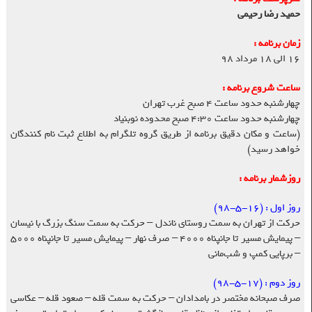
حمید رضا رحیمی
زمان برنامه :
۱۶ الی ۱۸ مرداد ۹۸
ساعت شروع برنامه :
چهارشنبه حدود ساعت ۴ صبح غرب تهران
چهارشنبه حدود ساعت ۴:۳۰ صبح محدوده نوبنیاد
(ساعت و مکان دقیق برنامه از طریق گروه تلگرام به اطلاع ثبت نام کنندگان
خواهد رسید)
روزشمار برنامه :
روز اول : (۱۶-۵-۹۸)
حرکت از تهران به سمت روستای ناندل – حرکت به سمت سنگ بزرگ با نیسان
– پیمایش مسیر تا جانپناه ۴۰۰۰ – صرف نهار – پیمایش مسیر تا جانپناه ۵۰۰۰
– برپایی کمپ و شب‌مانی
روز دوم :
(۱۷-۵-۹۸)
صرف صبحانه مختصر در بامدادان – حرکت به سمت قله – صعود قله – عکاسی