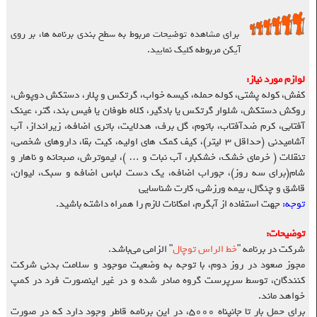
برای مشاهده توضیحات مربوط به سطح بندی برنامه ها، بر روی
آیکن مربوطه کلیک نمایید.
لوازم مورد نیاز:
کفش، کوله پشتی، کوله حمله، کیسه خواب، گرتکس و پلار، دستکش دوپوش،
روکش دستکش، شلوار گرتکس یا بادگیر، کلاه طوفان یا فیس بند،‌ گتر، عینک
آفتابی، کرم ضدآفتاب، باتوم، گل برف، هدلایت، باتری اضافه، زیرانداز، آب
آشامیدنی (حداقل ۳ لیتر)، کیف کمک های اولیه، کیت بقا، داروهای شخصی،
تنقلات ( خرمای خشک، خشکبار، آب نبات و … )، لیموترش، صبحانه و ناهار و
شام(برای سه روز)، جوراب اضافه، یک دست لباس اضافه و سبک، لیوان،
قاشق و چنگال، بیمه ورزشی، کارت شناسایی
توجه:
جهت استفاده از آبگرم، امکانات لازم را همراه داشته باشید.
توضیحات
:
شرکت در برنامه "
خط الراس توچال
" الزامی می‌باشد.
مجوز صعود در روز دوم،‌ با توجه به وضعیت موجود و سلامت بدنی شرکت
کنندگان، توسط سرپرست گروه صادر شده و در غیر اینصورت فرد در کمپ
خواهد ماند.
برای حمل بار تا جانپناه ۵۰۰۰، در این برنامه قاطر وجود دارد که در صورت