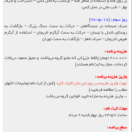
بر روی قله و استفاده از مناظر قله – بازگشت به محل کمپ – استراحت و صرف
نهار – شب مانی در محل کمپ
روز سوم :
(۱۸-۵-۹۸)
صرف صبحانه در صبحگاهان – حرکت به سمت سنگ بزرگ – بازگشت به
روستای ناندل با نیسان – حرکت به سمت آبگرم لاریجان – استفاده از آبگرم
طبیعی لاریجان – صرف ناهار – بازگشت به سمت تهران
هزینه برنامه :
۲۰۰.۰۰۰ تومان (فقط عزیزانی که عضو گروه می‌باشند و مجوز صعود دریافت
کرده‌اند، مجاز به ثبت‌نام هستند)
واریز هزینه برنامه :
جهت واریز هزینه بر روی این متن کلیک کنید
(قبل از ثبت نام توضیحات انتهای
مطلب را مطالعه فرمایید)
** واریز هزینه به منزله تایید قوانین گروه می باشد.
مهلت ثبت نام :
ساعت ۲۳:۵۹ روز چهارشنبه ۹ مرداد
سطح برنامه :