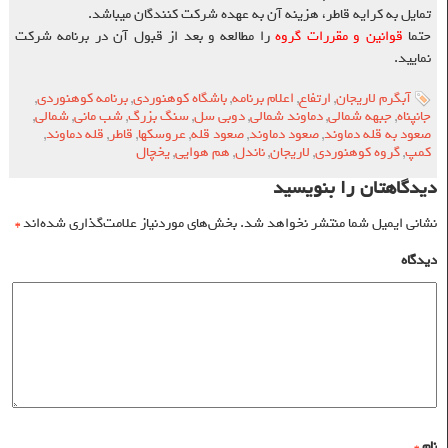
تمایل به کرایه قاطر، هزینه آن به عهده شرکت کنندگان میباشد.
حتما
قوانین و مقررات گروه
را مطالعه و بعد از قبول آن در برنامه شرکت
نمایید.
آبگرم لاریجان
,
ارتفاع
,
اعلام برنامه
,
باشگاه کوهنوردی
,
برنامه کوهنوردی
,
جانپناه
,
جبهه شمالی
,
دماوند شمالی
,
دوبی سل
,
سنگ بزرگ
,
شب مانی
,
شمالی
,
صعود به قله دماوند
,
صعود دماوند
,
صعود قله
,
عروسکها
,
قاطر
,
قله دماوند
,
کمپ
,
گروه کوهنوردی
,
لاریجان
,
ناندل
,
هم هوایی
,
یخچال
دیدگاهتان را بنویسید
نشانی ایمیل شما منتشر نخواهد شد.
بخش‌های موردنیاز علامت‌گذاری شده‌اند
*
دیدگاه
نام
*