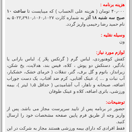
هزینه برنامه :
۴۰٫۰۰۰ تومان ( هزینه علی الحساب ) که میبایست تا
ساعت ۱۰
صبح سه شنبه ۱۸ آذر
به شماره کارت ۵۰۲۲٫۲۹۱۰٫۱۰۶۰٫۱۰۲۷ به
نام حمید رضا رحیمی واریز گردد.
وسیله نقلیه :
ون
لوازم مورد نیاز:
کفش کوهنوردی، لباس گرم ( گرتکس پلار )، لباس بارانی یا
بادگیر، دستکش دو پوش ، کلاه، فیس بند، هدلایت، یخ شکن،
زیرانداز، باتوم و گل برف، گتر، تنقلات ( خرمای خشک، خشکبار،
آب نبات و … )، عینک آفتابی، کرم ضد آفتاب، یک دست جوراب
اضافه، صبحانه و ناهار، آب آشامیدنی ( حداقل ۱٫۵ لیتر )، بیمه
ورزشی، باتری اضافه، کلاه و عینک طوفان
توضیحات
:
حضور در برنامه پس از تایید سرپرست مجاز می باشد. پس از
واریز وجه از طریق فرم پایین صفحه مشخصات خود را ارسال
کنید.
فقط افرادی که دارای بیمه ورزشی هستند مجاز به شرکت در این