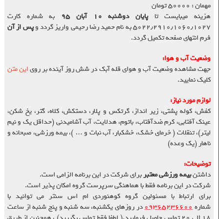
مهمان : ۵۰۰۰۰ تومان
هزینه میبایست تا
پایان دوشنبه ۱۰ آبان ۹۵
به شماره کارت
۵۰۲۲٫۲۹۱۰٫۱۰۶۰٫۱۰۲۷ به نام حمید رضا رحیمی واریز گردد و
پس از آن
فرم انتهای صفحه تکمیل گردد.
وضعیت آب و هوا:
جهت مشاهده وضعیت آب و هوای قله آبک در شش روز آینده بر روی
این متن
کلیک نمایید.
لوازم مورد نیاز:
کفش، کوله پشتی، زیر انداز، گرتکس و پلار، دستکش، کلاه، گتر، یخ شکن،
عینک آفتابی، کرم ضدآفتاب، باتوم، هدلایت، آب آشامیدنی (حداقل یک و نیم
لیتر)، تنقلات ( خرمای خشک، خشکبار، آب نبات و … )، بیمه ورزشی، صبحانه و
ناهار (یک وعده)
توضیحات
:
داشتن
بیمه ورزشی معتبر
برای شرکت در این برنامه الزامی است.
شرکت در این برنامه فقط با هماهنگی سرپرست گروه امکان پذیر است.
برای ارتباط با مسئولین گروه کوهنوردی ام اس سنتر می توانید با
شماره
۰۹۳۶۵۲۳۶۶۰۰
در روزهای یکشنبه، سه شنبه و پنج شنبه از ساعت
۱۸ الی ۲۰ تماس حاصل فرمایید.( لطفا فقط تماس بگیرید) ، همچنین از طریق