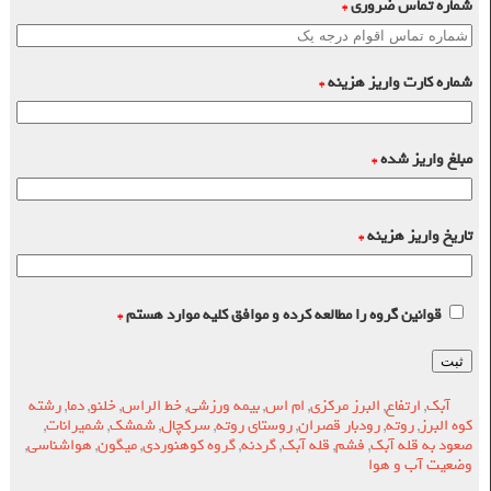
شماره تماس ضروری
*
شماره کارت واریز هزینه
*
مبلغ واریز شده
*
تاریخ واریز هزینه
*
قوانین گروه را مطالعه کرده و موافق کلیه موارد هستم
*
آبک
,
ارتفاع
,
البرز مرکزی
,
ام اس
,
بیمه ورزشی
,
خط الراس
,
خلنو
,
دما
,
رشته
کوه البرز
,
روته
,
رودبار قصران
,
روستای روته
,
سرکچال
,
شمشک
,
شمیرانات
,
صعود به قله آبک
,
فشم
,
قله آبک
,
گردنه
,
گروه کوهنوردی
,
میگون
,
هواشناسی
,
وضعیت آب و هوا