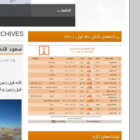
ادامه ...
9
8
7
6
5
4
3
2
1
CHIVES:
برنامه‌های شش ماه اول ۱۴۰۱
صعود قله فی
۲۵ ام اردیبهشت , ۱۳۹۸
فیل زمین و گ
نوشته‌های تازه