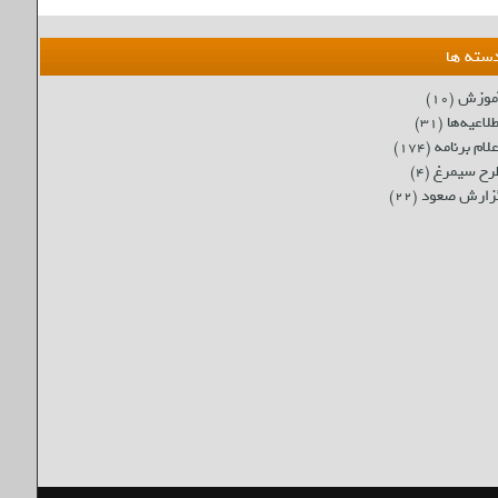
سته ها
موزش
(۱۰)
لاعیه‌ها
(۳۱)
لام برنامه
(۱۷۴)
رح سیمرغ
(۴)
زارش صعود
(۲۲)