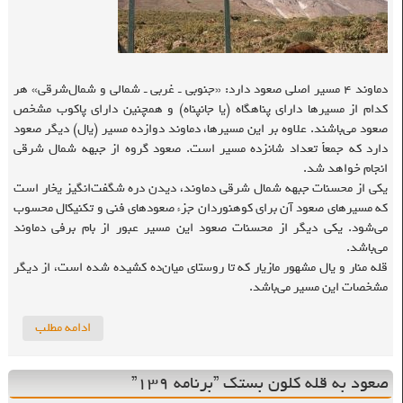
دماوند ۴ مسیر اصلی صعود دارد: «جنوبی ـ غربی ـ شمالی و شمال‌شرقی» هر
کدام از مسیرها دارای پناهگاه (یا جانپناه) و همچنین دارای پاکوب مشخص
صعود می‌باشند. علاوه بر این مسیرها، دماوند دوازده مسیر (یال) دیگر صعود
دارد که جمعاً تعداد شانزده مسیر است. صعود گروه از جبهه شمال شرقی
انجام خواهد شد.
یکی از محسنات جبهه شمال شرقی دماوند، دیدن دره شگفت‌انگیز یخار است
که مسیرهای صعود آن برای کوهنوردان جزء صعودهای فنی و تکنیکال محسوب
می‌شود. یکی دیگر از محسنات صعود این مسیر عبور از بام برفی دماوند
می‌باشد.
قله منار و یال مشهور مازیار که تا روستای میان‌ده کشیده شده است، از دیگر
مشخصات این مسیر می‌باشد.
ادامه مطلب
صعود به قله‌ کلون بستک ”برنامه ۱۳۹”