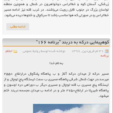
زرشکی، آسمان کوه و خط‌الراس دوخواهرون در شمال و همچنین منطقه
لواسان بزرگ در جنوب قابل رویت می‌باشند. در غرب قله نیز ادامه مسیر
خط‌الراس و در صورتی که هوا مناسب باشد تا سرکچال و خلنوها دیده می‌شود.
ادامه مطلب
کوهپیمایی درکه به دربند ”برنامه ۱۶۶”
۳۱ ام فروردین , ۱۳۹۸
نوشته شده توسط روابط عمومی
اعلام
برنامه
به نام خدا
مسیر درکه از میدان درکه آغاز و ب پناهگاه پلنگچال درارتفاع ۲۵۵۰
میرسد،در جهت شمال شرقی پناهگاه مسیری ب سمت ایستگاه پنج توچال و از
ایستگاه پنج مسیری ب قله توچال و مسیری دیگر ب دوراهی دره اوسون و
پناهگاه شیرپلا در ارتفاع۲۷۵۰ متر و در ادامه ب میدان مجسمه دربند ختم
میشود.