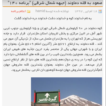
صعود به قله‌ دماوند (جبهه شمال شرقی) ”برنامه ۱۴۰”
۱۸ ام تیر , ۱۳۹۷
نوشته شده توسط hamid
اعلام برنامه
به نام خداوند کوه و خداوند دشت خداوند دره خداوند گشت
کوه دماوند در ۹۰ کیلومتری شمال شرقی تهران و ۷۵ کیلومتری جنوب غربی
شهر آمل در البرز مرکزی و بخش لاریجان استان مازندران قرار دارد و جاده
توریستی هراز که تهران را به مازندران متصل می سازد از نزدیکی آن عبور می
کند . قله دماوند به ارتفاع ۵۶۷۱ متر (آخرین اعلام ۵۶۰۹ متر)، بعنوان بام
ایران و با شهرتی جهانی یکی از منحصر بفرد ترین جاذبه های طبیعی ایران
بشمار می رود. همچنین بلندترین شیب را در بین قله های آتشفشانی دنیا دارد
که این کوه را در رده ی دوازدهم بلندترین قله های دنیا از نظر ارتفاع نسبی
قرار میدهد. در عین حال دماوند بعنوان بلندترین قله مخروطی جهان
کم‌گذرترین قله مخروطی جهان توسط کوهنوردان خارجی به‌شمار می‌رود.