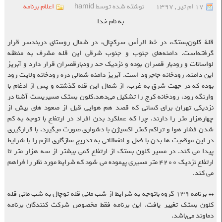
۱۷ ام تیر , ۱۳۹۷
نوشته شده توسط hamid
اعلام برنامه
به نام خدا
قلهٔ کلون‌بستک، در خط الرأس سرکچال، در شمال روستای دربندسر قرار
گرفته‌است. دامنه‌های جنوب و جنوب شرقی این قله مشرف به منطقه
لواسانات و رودبار قصران بوده و نزدیک حد رودبارقصران قرار دارد و آبریز
این دامنه، رودخانه جاجرود است. آبریز دامنه شمالی دره رودخانه ولایت رود
بوده که در جهت شرق به غرب، از شمال این قله گذشته و پس از ادغام با
وارنگه رود، رودخانه کرج را تشکیل می‌دهد.کلون بستک مسیریست آشنا در
نزدیکی تهران برای کسانی که قصد هم هوایی قبل از صعود های بیش از
چهارهزار متر را دارند. چرا که عملکرد بدن افراد در ارتفاع با توجه به کم
شدن فشار هوا و تراکم کمتر اکسیژن با دشواری صورت میگیرد. با قرارگیری
در این موقعیت ها بدن با فعل و انفعالاتی به تدریج سازگاری لازم را با شرایط
پیدا می کند. در مسیر کلون بستک از ارتفاع کمی بیشتر از سه هزار متر تا
ارتفاع نزدیک ۴۲۰۰ متر مسیری پیموده می شود که شرایط مورد نظر را فراهم
می کند.
**
برنامه ۱۳۹ گروه باتوجه به شرایط از شب مانی قله توچال به شب مانی قله
کلون بستک تغییر یافت. این برنامه فقط مخصوص شرکت کنندگان برنامه
دماوند می‌باشد.