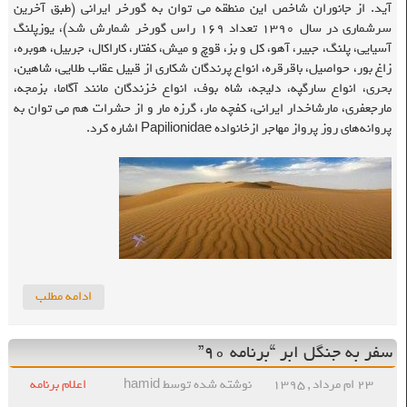
آید. از جانوران شاخص این منطقه می توان به گورخر ایرانی (طبق آخرین
سرشماری در سال ۱۳۹۰ تعداد ۱۶۹ راس گورخر شمارش شد)، یوزپلنگ
آسیایی، پلنگ، جبیر، آهو، کل و بز، قوچ و میش، کفتار، کاراکال، جربیل، هوبره،
زاغ بور، حواصیل، باقرقره، انواع پرندگان شکاری از قبیل عقاب طلایی، شاهین،
بحری، انواع ‌سارگپه، د‌لیجه، شاه بوف، انواع خزندگان مانند آگاما، بزمجه،
مارجعفری، مارشاخد‌ار ایرانی، کفچه‌ مار، گرزه مار و از حشرات هم می توان به
پروانه‌های ‌روز پرواز مهاجر ازخانواد‌ه Papilionidae اشاره‌ کرد.
ادامه مطلب
سفر به جنگل ابر “برنامه ۹۰”
۲۳ ام مرداد , ۱۳۹۵
نوشته شده توسط hamid
اعلام برنامه