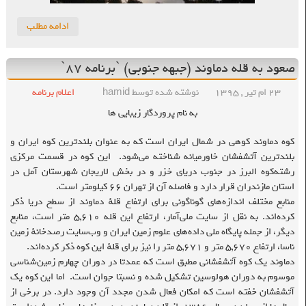
ادامه مطلب
صعود به قله دماوند (جبهه جنوبی) `برنامه ۸۷`
۲۳ ام تیر , ۱۳۹۵
نوشته شده توسط hamid
اعلام برنامه
به نام پروردگار زیبایی ها
کوه دماوند کوهی در شمال ایران است که به عنوان بلندترین کوه ایران و
بلندترین آتشفشان خاورمیانه شناخته می‌شود. این کوه در قسمت مرکزی
رشته‌کوه البرز در جنوب دریای خزر و در بخش لاریجان شهرستان آمل در
استان مازندران قرار دارد و فاصله آن از تهران ۶۶ کیلومتر است.
منابع مختلف اندازه‌های گوناگونی برای ارتفاع قلهٔ دماوند از سطح دریا ذکر
کرده‌اند. به نقل از سایت ملی‌آمار، ارتفاع این قله ۵,۶۱۰ متر است، منابع
دیگر، از جمله پایگاه ملی داده‌های علوم زمین ایران و وب‌سایت رصدخانهٔ زمین
ناسا، ارتفاع ۵,۶۷۰ متر و ۵,۶۷۱ متر را نیز برای قلهٔ این کوه ذکر کرده‌اند.
دماوند یک کوه آتشفشانی مطبق است که عمدتا در دوران چهارم زمین‌شناسی
موسوم به دوران هولوسین تشکیل شده و نسبتا جوان است. اما این کوه یک
آتشفشان خفته ‌است که امکان فعال شدن مجدد آن وجود دارد. در برخی از