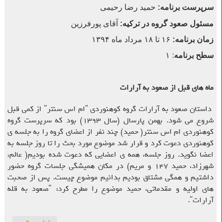
سرپرست برنامه
:
حمید رضا رحیمی
مسئول صعود گروه در ترکیه
:
آقای پورفرزین
زمان برنامه
:
۱۶
تا
۱۸
مرداد ماه ۱۳۹۴
سطح برنامه
: ۱
ماه های قبل از صعود به آرارات
داستان صعود به آرارات گروه کوهنوردی "ام اس سنتر" از کمی قبل
شروع می شود. بهمن پارسال (سال ۱۳۹۳) بود که سرپرست گروه
کوهنوردی ام اس سنتر( حمید) چند نفر از اعضای گروه را به جلسه ی
کوهنوردی دعوت کرد و قرار شد موضوع مورد بحث را تا روز جلسه به
اعضا نگوید. روز جلسه، همه ی اعضایی که دعوت شده بودیم( عالم،
شهرزاد، حمید ۱۴۷ و مریم) در مکان همیشگی جلسات گروه حضور
داشتیم و همگی مشتاق بودیم بدانیم موضوع چیست. پس از صحبت
های اولیه و مقدماتی، حمید موضوع را مطرح کرد: "صعود به قله
آرارات".