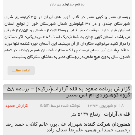
به نام خداوند مهربان
روستای مصر یا کویر مصر در قلب کویر های ایران در ۴۵ کیلومتری شرق
شهرستان جندق و در ۳۰ کیلومتری شمال شهرستان خور از توابع استان
اصفهان قرار دارد. موقعیت جغرافیایی روستا ۰۴/۳۴ شمالی و ۴۷/۵۴ شرقی
می باشد. آسمان کویر چنان به شما نزدیک است که حس می‌کنید اگر دستتان
را دراز کنید می‌توانید ستاره‌ای از آن بچینید. این آسمان خیره کننده تنها مورد
علاقه چشمان غیر مسلح نیست چرا که ستاره شناسان هم می‌توانند در تمام
فصول سال بدون هیچ مانعی در روستای مصر به تماشای ستارگان بنشینند.
ادامه مطلب
گزارش برنامه صعود به قله آرارات(ترکیه) – برنامه ۵۸
گروه کوهنوردی ام اس سنتر
۱۸ ام شهریور , ۱۳۹۴
نوشته شده توسط alam
گزارش صعود
متر
قله ی آرارات
ارتفاع ۵۱۳۷
همنوردان شرکت کننده
:
شهرزاد علی پور، عالم کلانی، حمید رضا
رحیمی، حمید ابراهیمی، علیرضا صدف زاده