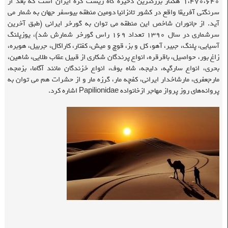
۱،۴۷۰،۶۴۰ هکتار بزرگترین ذخیره گاه زیست کره ایران است که بعد از
سرنگتی آفریقا واقع در کشور تانزانیا دومین منطقه بیوسفر جهان به شمار می
آید. از جانوران شاخص این منطقه می توان به گورخر ایرانی (طبق آخرین
سرشماری در سال ۱۳۹۰ تعداد ۱۶۹ راس گورخر شمارش شد)، یوزپلنگ
آسیایی، پلنگ، جبیر، آهو، کل و بز، قوچ و میش، کفتار، کاراکال، جربیل، هوبره،
زاغ بور، حواصیل، باقرقره، انواع پرندگان شکاری از قبیل عقاب طلایی، شاهین،
بحری، انواع ‌سارگپه، د‌لیجه، شاه بوف، انواع خزندگان مانند آگاما، بزمجه،
مارجعفری، مارشاخد‌ار ایرانی، کفچه‌ مار، گرزه مار و از حشرات هم می توان به
پروانه‌های ‌روز پرواز مهاجر ازخانواد‌ه Papilionidae اشاره‌ کرد.