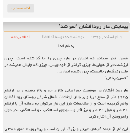
ادامه مطلب
پیمایش غار رودافشان ‘لغو شد’
۹ ام اسفند , ۱۳۹۶
نوشته شده توسط hamid
اعلام برنامه
به نام خدا
همین قدر میدانم که انسان در غار، چیزی را جا گذاشته است. چیزی
ارزشمندتر از هواپیما، چیزی گرانتر از خودنویس، چیزی که جایش همیشه در
قلب زندگیمان خالیست، چیزی شبیه ایمان…
"حسین پناهی"
غار رود افشان
در موقعیت جغرافیایی ۳۵ درجه و ۳۸ دقیقه و در ارتفاع
۱۹۴۵ متر از سطح دریا و بر بالای ارتفاعات شمال شرقی روستای رود افشان
واقع گردیده است و از مشخصات بارز این غار می‌توان به دهانه آن با ارتفاع
۲۰ متر و طول ۲۹ متر و نیز آثار و ستونهای استالاکتیت و استالاگمیت در طول
راهروهای آن اشاره کرد.
این غار از جمله غارهای طبیعی و بزرگ ایران است و پیشروی تا عمق ۳۰۰ یا