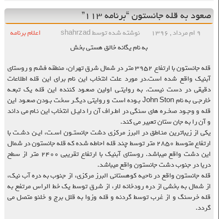
صعود به قله جانستون “برنامه ۱۱۳”
۹ ام مرداد , ۱۳۹۶
نوشته شده توسط shahrzad
اعلام برنامه
به نام یگانه خالق هستی بخش
قله جانستون با ارتفاع ۳۹۵۲ متر در شمال شرق تهران، منطقه فشم و روستای
آبنیک واقع شده است.در مورد علت انتخاب این نام برای این قله اطلاعات
دقیقی در دست نیست. به روایتـی اولین صعـود کننده این قله یک تبعـه
خارجـی به نام John Ston بـوده است و روایتی دیگـر سخت بـودن صعـود این
قله و وجـود صخـره های سنگی در اطـراف آن را دلیـل انتخاب این نـام می داند
و آن را به جان ستان تعبیر می کند.
یکی از زیباترین منـاطق در البرز مرکزی دشت جانستـون اسـت، ایـن دشـت با
ارتفاع متوسط ۲۸۵۰ متر توسط چند قله احاطه شده که قله جانستون در شمال
این دشت واقع میباشد. روستای آبنیک با ارتفاع تقریبی ۲۴۰۰ متر از سطح
دریا در جنوب دشت جانستون واقع میباشد.
قله جانستون واقع در ناحیه کوهستانی البرز مرکزی، از جنوب به دره آب نیک،
از شمال به بخشی از دره رودخانه لار، از شرق توسط یک خط الراس مرتفع به
قله خرسنگ و از غرب توسط گردنه و قله وزوا به قلل برج و خلنو متصل می
گردد.