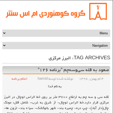
TAG ARCHIVES:
البرز مرکزی
صعود به قله سی‌و‌سه‌چم ”برنامه ۱۲۶”
۴ ام بهمن , ۱۳۹۶
نوشته شده توسط hamid
اعلام برنامه
به نام خدا
قله سی و سه چم به ارتفاع ۳۷۰۰ متر بر روی خط الراس توچال در البرز
مرکزی قرار دارد.خط الراس توچال- از شرق به غرب- شامل قلل: مونگ
چال(دار آباد)- چپ دره- چمبره بند- شهر بانوکشک- سیا ه بند- لزون ها-