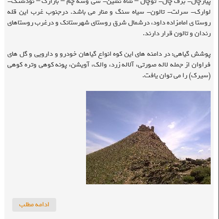
پیازچال- برف چال- توچال – شاه نشین- سی وسه چم – بازارک – نودشتک-
لوارک- سرلت- تالون- سیاه سنگ و منار می باشد. درجنوب غرب این قله
روستا ی امامزاده داود، درشمال شرق روستای شهرستانک و درغرب روستاهای
رندان و تالون قرار دارند
.
پوشش گیاهی: در دامنه های این کوه انواع گیاهان خودرو و دارویی و گل های
فراوان از جمله لاله صورتی، آلاله زرد، والک، آویشن، پونه کوهی وتره کوهی
(سیرک) را می توان یافت.
ادامه مطلب