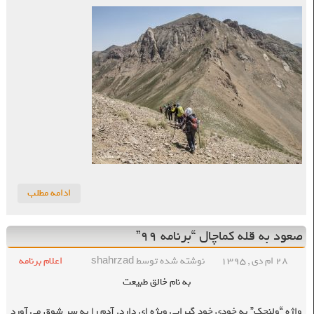
ادامه مطلب
صعود به قله کماچال “برنامه ۹۹”
۲۸ ام دی , ۱۳۹۵
نوشته شده توسط shahrzad
اعلام برنامه
به نام خالق طبیعت
واژه “ولنجک” به خودی خود گیرایی ویژه ای دارد. آدم را به سر شوق می آورد