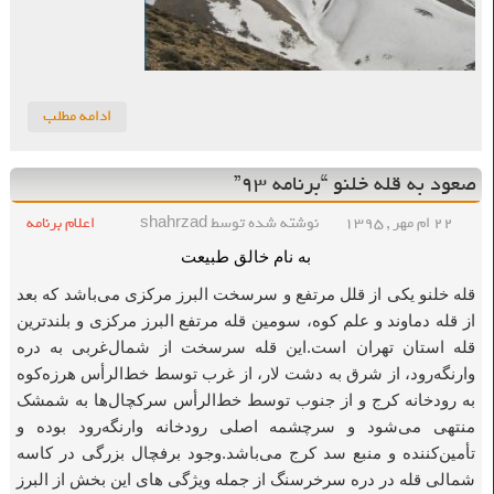
ادامه مطلب
صعود به قله خلنو “برنامه ۹۳”
۲۲ ام مهر , ۱۳۹۵
نوشته شده توسط shahrzad
اعلام برنامه
به نام خالق طبیعت
قله خلنو یکی از قلل مرتفع و سرسخت البرز مرکزی می‌باشد که بعد
از قله دماوند و علم کوه، سومین قله مرتفع البرز مرکزی و بلندترین
قله استان تهران است.این قله سرسخت از شمال‌غربی به دره
وارنگه‌رود، از شرق به دشت لار، از غرب توسط خط‌الرأس هرزه‌کوه
به رودخانه کرج و از جنوب توسط خط‌الرأس سرکچال‌ها به شمشک
منتهی می‌شود و سرچشمه اصلی رودخانه وارنگه‌رود بوده و
تأمین‌کننده و منبع سد کرج می‌باشد.وجود برفچال بزرگی در کاسه
شمالی قله در دره سرخرسنگ از جمله ویژگی های این بخش از البرز