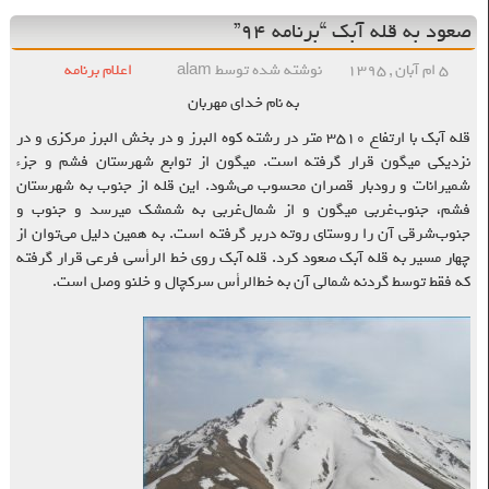
صعود به قله آبک “برنامه ۹۴”
۵ ام آبان , ۱۳۹۵
نوشته شده توسط alam
اعلام برنامه
به نام خدای مهربان
قله آبک با ارتفاع ۳۵۱۰ متر در رشته کوه البرز و در بخش البرز مرکزی و در
نزدیکی میگون قرار گرفته است. میگون از توابع شهرستان فشم و جزء
شمیرانات و رودبار قصران محسوب می‌شود. این قله از جنوب به شهرستان
فشم، جنوب‌غربی میگون و از شمال‌غربی به شمشک میرسد و جنوب و
جنوب‌شرقی آن را روستای روته دربر گرفته است. به همین دلیل می‌توان از
چهار مسیر به قله آبک صعود کرد.
قله آبک روی خط الرأسی فرعی قرار گرفته
که فقط توسط گردنه شمالی آن به خط‌الرأس سرکچال و خلنو وصل است.