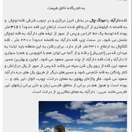
به نام یگانه خالق طبیعت
قله
دارآباد
یا
مونگ چال
در بخش البرز مرکزی و در جنوب شرقی قله توچال و
به فاصله ۸ کیلومتری از آن واقع شده است. ارتفاع این قله حدوداً
۳۱۶۱
متر
بوده که توسط یک خط الراس و پس از عبور از تیغه های دارآباد به قله توچال
متصل می شود. در سمت چپ قله دارآباد به فاصله حدوداً ۲۴۰۰ متر ، قله
کلکچال به ارتفاع ۳۳۱۰ متر قرار دارد. برای رفتن به این منطقه باید ابتدا به
میدان قدس (تجریش) رفته و از آنجا می توان هم با اتوبوس و هم با سواری
تا دارآباد رفت.قله دارآباد از چند مسیر صعود می شود. اولین و بهترین مسیر
صعود این قله از روی یال شن سیاه می باشد که پس از عبور از یال درازلش و
کنار پادگان به قله ختم می شود و مسیرهای دیگر از طریق یال های دره دارآباد
صعود می شود.
دار
واژه‌ای پهلوی به معنای درخت، چوب، الوار، تیر بام، و …
بوده است و هنوز هم در برخی از مناطق فارسی زبان و حتی برخی زبانهای غیر
فارسی مانند عربی ، دارآباد به معنای مکانی پر از درخت است.