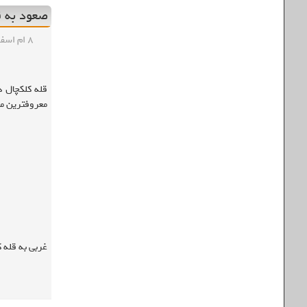
صعود به قله
۸ ام اسفند , ۱۳۹۷
معروفترین مس
غربی به قله 