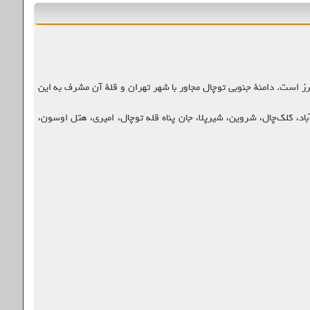
ی از دامنه رشته‌کوه‌های البرز است. دامنهٔ جنوبی توچال مجاور با شهر تهران و قلهٔ آن مشرف به این
باد، کلک‌چال، شروین، شیرپلا، جان پناه قله توچال، امیری، هتل اوسون،