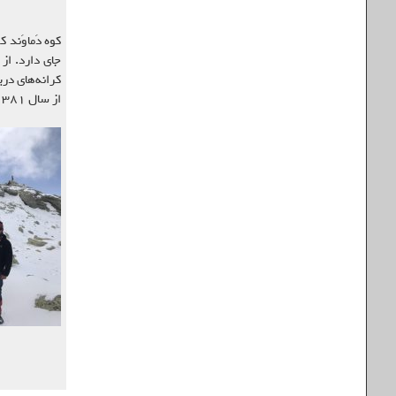
کوه دَماوَند
جای دارد. از
از سال ۱۳۸۱ به عنوان اثر طبیعی ملی در شمار مناطق چهارگانه ارزشمند از نظر حفاظت محیط زیست قرار گرفته‌ است.