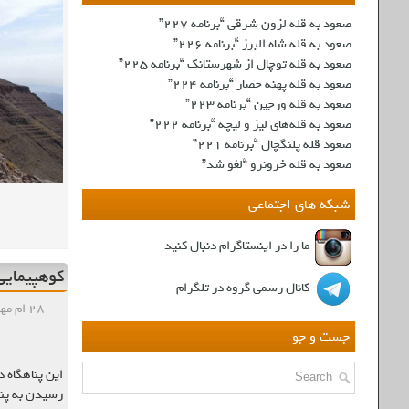
صعود به قله لزون شرقی “برنامه ۲۲۷”
صعود به قله شاه البرز “برنامه ۲۲۶”
صعود به قله توچال از شهرستانک “برنامه ۲۲۵”
صعود به قله پهنه حصار “برنامه ۲۲۴”
صعود به قله ورجین “برنامه ۲۲۳”
صعود به قله‌های لیز و لیچه “برنامه ۲۲۲”
صعود قله پلنگچال “برنامه ۲۲۱”
صعود به قله‌ خرونرو “لغو شد”
شبکه های اجتماعی
ما را در اینستاگرام دنبال کنید
کوهپیمایی ت
کانال رسمی گروه در تلگرام
۲۸ ام مهر , ۱۳۹۸
جست و جو
رسیدن به پناهگاه پلنگ‌چال حدود ۲ تا دو