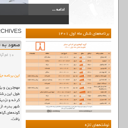
ادامه ...
9
8
7
6
5
4
3
2
1
CHIVES:
برنامه‌های شش ماه اول ۱۴۰۱
صعود به قل
۱۰ ام آبان , ۱۳۹۸
این برنامه جز
مهم‌ترین و بز
کرخه و نزدیک
شهر بدره، از
گونه‌های گیاه
یافت.
نوشته‌های تازه