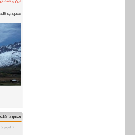
این برنامه جز
صعود به قله 
صعود قله د
۲ ام مرداد , ۱۳۹۸