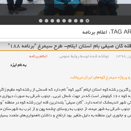
TAG AR
اعلام برنامه
ه کان صیفی بام استان ایلام- طرح سیمرغ “برنامه ۱۸۸”
نوشته شده توسط روابط عمومی
اعلام برنامه
به نام ایزد
و پروژه سیمرغ کوه‌های ایران می‌باشد.
رگترین رشته کوه استان ایلام "کبیر کوه" نام دارد که قسمتی از رشته کوه عظیم زاگرس 
طول این رشته کوه ۱۶۰ کیلومتر است که در جهت شمال غربی ـ جنوب شرقی به صورت 
ی شهر اندیمشک ادامه دارد. "کان صیفی" بلندترین قله این رشته کوه در منطقه "و
 جنوب شرقی به شهر میمه، از جنوب به روستای چشمه پهن و از غرب به شهرستان م
ی و جانوری این منطقه به دلیل متغیر بود ارتفاع و داشتن ناهمواری‌های متعدد بسیا